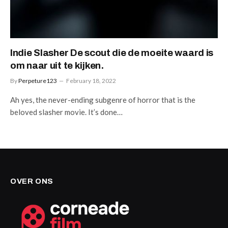
Indie Slasher De scout die de moeite waard is
om naar uit te kijken.
By
Perpeture123
February 18, 2022
Ah yes, the never-ending subgenre of horror that is the
beloved slasher movie. It’s done…
OVER ONS