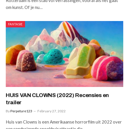
Rotterdam is een stad vol verrassingen, vooral als het gaat
om kunst. Of je nu…
FANTASIE
HUIS VAN CLOWNS (2022) Recensies en
trailer
By
Perpeture123
February 27, 2022
Huis van Clowns is een Amerikaanse horrorfilm uit 2022 over
een rondreizende spookhuisattractie die…