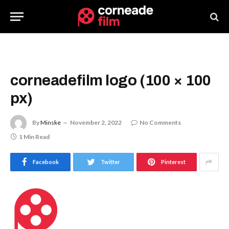
corneadefilm logo (100 × 100
px)
By
Minske
November 2, 2022
No Comments
1 Min Read
Facebook
Twitter
Pinterest