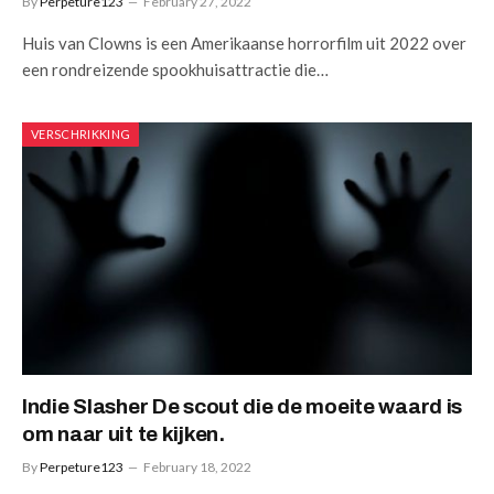
By
Perpeture123
February 27, 2022
Huis van Clowns is een Amerikaanse horrorfilm uit 2022 over
een rondreizende spookhuisattractie die…
VERSCHRIKKING
Indie Slasher De scout die de moeite waard is
om naar uit te kijken.
By
Perpeture123
February 18, 2022