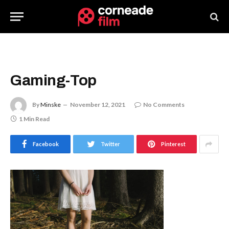
Gaming-Top
By
Minske
November 12, 2021
No Comments
1 Min Read
Facebook
Twitter
Pinterest